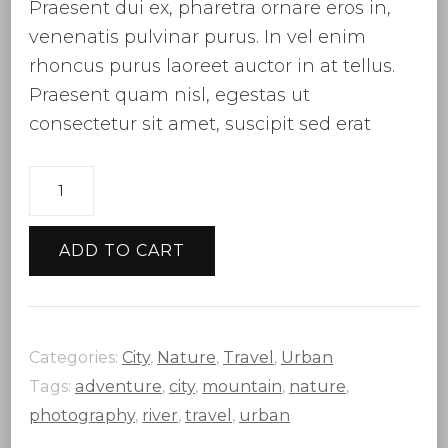
Praesent dui ex, pharetra ornare eros in,
venenatis pulvinar purus. In vel enim
rhoncus purus laoreet auctor in at tellus.
Praesent quam nisl, egestas ut
consectetur sit amet, suscipit sed erat
Sagittis
placerat
quantity
ADD TO CART
Categories:
City
,
Nature
,
Travel
,
Urban
Tags:
adventure
,
city
,
mountain
,
nature
,
photography
,
river
,
travel
,
urban