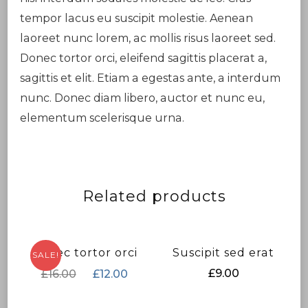
tempor lacus eu suscipit molestie. Aenean
laoreet nunc lorem, ac mollis risus laoreet sed.
Donec tortor orci, eleifend sagittis placerat a,
sagittis et elit. Etiam a egestas ante, a interdum
nunc. Donec diam libero, auctor et nunc eu,
elementum scelerisque urna.
Related products
Donec tortor orci
Suscipit sed erat
SALE!
£
9.00
£
16.00
£
12.00