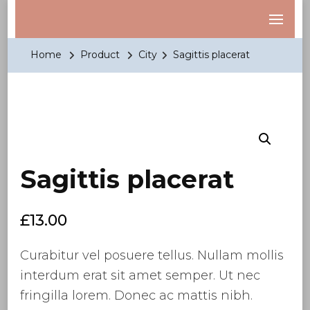
Be Your REAL You
No apologies! No guilt!
Home
Product
City
Sagittis placerat
Sagittis placerat
£
13.00
Curabitur vel posuere tellus. Nullam mollis
interdum erat sit amet semper. Ut nec
fringilla lorem. Donec ac mattis nibh.